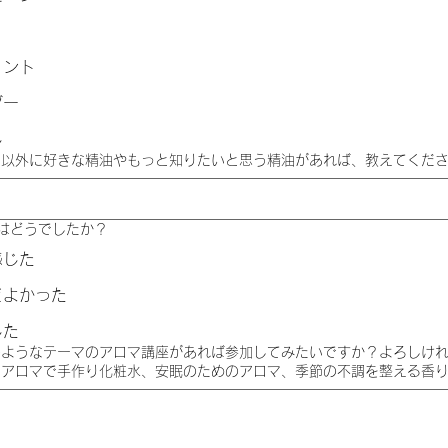
ミント
ダー
し
精油以外に好きな精油やもっと知りたいと思う精油があれば、教えてくだ
間はどうでしたか？
感じた
どよかった
じた
どのようなテーマのアロマ講座があれば参加してみたいですか？よろしけ
：アロマで手作り化粧水、安眠のためのアロマ、季節の不調を整える香り 