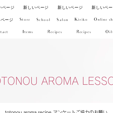
いページ
新しいページ
新しいページ
新しいペー
Store
Kiriko
Online s
School
Salon
いページ
tact
Items
Recipes
Recipes
Oil
OTONOU AROMA LESS
totonou aroma recipe アンケートご協力のお願い