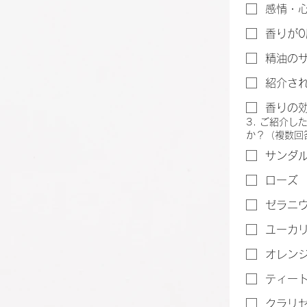
感情・
香りが
精油の
紹介さ
香りの
3. ご紹介
か？（複数回
サンダ
ローズ
ゼラニ
ユーカ
オレン
ティー
クラリ