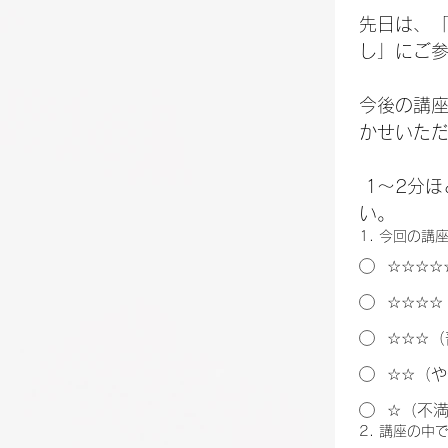
先日は、「MA
し」にご
今後の講
かせいた
 1～2分
い。
1. 今回の
☆☆☆☆
☆☆☆☆
☆☆☆（
☆☆（
☆（不
2. 講座の