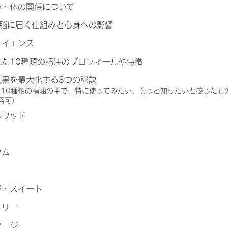
心・体の関係について
0脳に届く仕組みと心身への影響
サイエンス
れた10種類の精油のプロフィールや特徴
効果を最大化する3つの秘訣
した10種類の精油の中で、特に使ってみたい、もっと知りたいと感じたも
答可）
ルウッド
ウム
リ
ジ・スイート
トリー
セージ