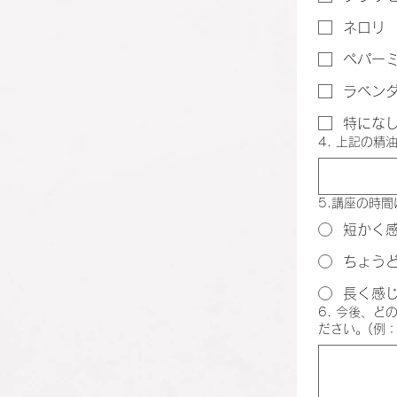
ネロリ
ペパー
ラベン
特にな
4. 上記の
5.講座の時
短かく
ちょう
長く感
6. 今後、
ださい。(例