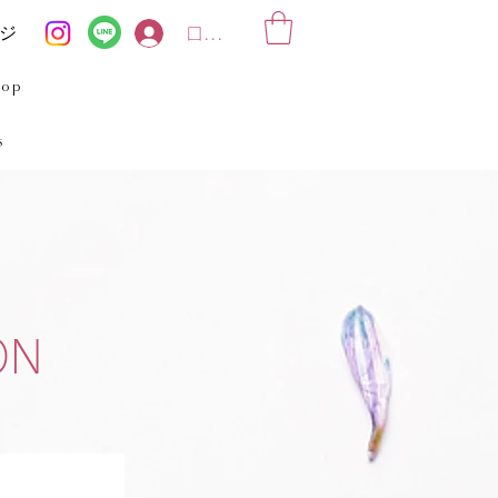
ジ
ログイン
hop
s
ON