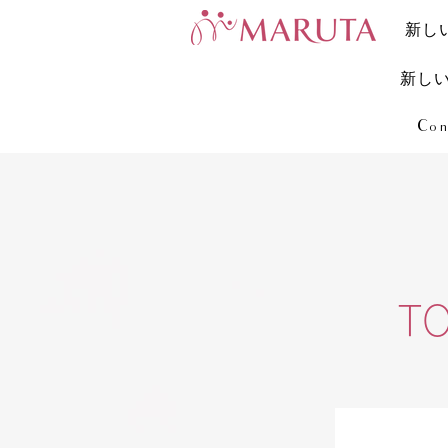
新し
新し
Con
T