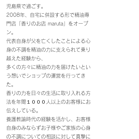
児島県で過ごす。
2008年、自宅に併設する形で精油専
門店「香りのお店 maruta」をオープ
ン。
代表自身が父を亡くしたことによる心
身の不調を精油の力に支えられて乗り
越えた経験から、
多くの方々に精油の力を届けたいとい
う
想いでショップの運営を行ってき
た。
香りの力を日々の生活に取り入れる方
法を年間１０００人以上のお客様にお
伝えしている。
養護教諭時代の経験を活かし、お客様
自身のみならずお子様やご家族の心身
の不調についての相談に対して真摯に