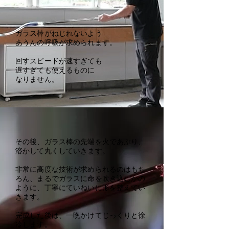
ガラス棒がねじれないよう
あうんの呼吸が求められます。
回すスピードが速すぎても
遅すぎても使えるものに
​なりません。
その後、ガラス棒の先端を火であぶり、
溶かして丸くしていきます。
非常に高度な技術が求められるのはもち
ろん、まるでガラスに命を吹き込むかの
ように、丁寧にていねいに形を整えてい
きます。
​完成した後は、一晩かけてじっくりと徐
冷します。