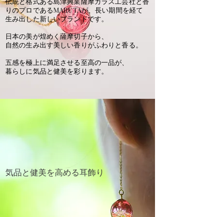
伝統と格式ある島津興業薩摩ガラス工芸社と
香
りのプロであるMARUTAが、
長い期間を経て
生み出した新しいブランドです。
日本の美が煌めく薩摩切子から、
自然の生み出す美しい香りがふわりと香る。
五感を極上に満足させる至高の一品が、
暮らしに気品と健美を彩ります。
気品と健美を高める耳飾り