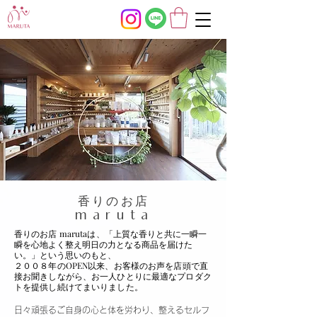
​香りのお店
maruta
香りのお店 marutaは、
「
上質な香りと共に一瞬一
瞬を心地よく整え明日の力となる商品を届けた
い。」という思いのもと、
２００８年のOPEN以来、お客様のお声を店頭で直
接お聞きしながら、お一人ひとりに最適なプロダク
トを提供し続けてまいりました。
日々頑張るご自身の心と体を労わり、整えるセルフ