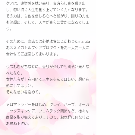
ケアは、疲労感を拭い去り、貴方らしさを導き出
し、想い描く人生を創り上げていく力となります。
その力は、自他
を信じる心へと繋がり、回りの方を
も笑顔に、そして、人生がさらに豊かになるでしょ
う。
そのために、当店では心地よさにこだわったmaruta
おススメのセルフケアプロダクトをお一人お一人に
合わせてご提案してまいります。
うつむきがちな時に、香りが少しでも明るい光とな
れたなら。
女性たちが上を向いて人生を歩んでほしい、想いを
形にしてほしい。
そんな想いを込めて。
アロマセラピーをはじめ、クレイ、ハーブ、オーガ
ニックスキンケア、フェムテック商品など、様々な
商品を取り揃えておりますので、お気軽に何なりと
お尋ね下さい。