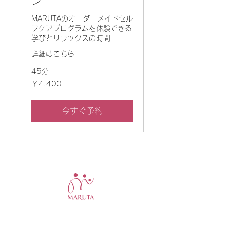
ン
MARUTAのオーダーメイドセル
フケアプログラムを体験できる
学びとリラックスの時間
詳細はこちら
45分
4,400
￥4,400
円
今すぐ予約