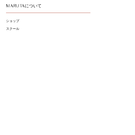
について
MARUTA
ショップ
スクール
サロン
会社概要
お問い合わせ
サイトポリシー
お取扱商品
精油
オーガニックスキンケア
​クレイ
フェムテック
香る薩摩切子
特定商取引
法に基づく表示