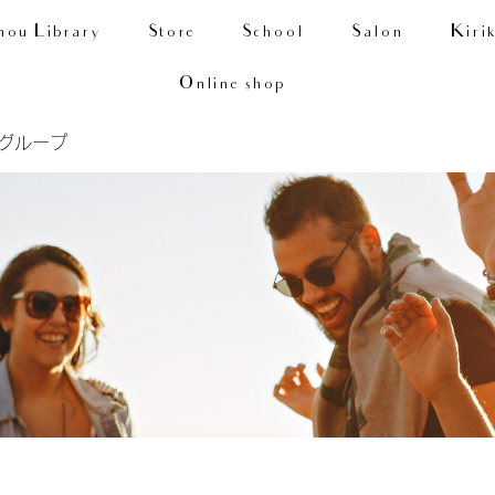
nou Library
Store
School
Salon
Kiri
Online shop
Aグループ