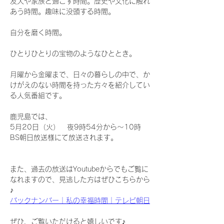
友人や家族と過ごす時間。歴史や文化に触れ
あう時間。趣味に没頭する時間。
自分を磨く時間。
ひとりひとりの宝物のようなひととき。
月曜から金曜まで、日々の暮らしの中で、か
けがえのない時間を持った方々を紹介してい
る人気番組です。
鹿児島では、
5月20日（火）　夜9時54分から～10時
BS朝日放送様にて放送されます。
また、過去の放送はYoutubeからでもご覧に
なれますので、見逃した方はぜひこちらから
♪
バックナンバー｜私の幸福時間｜テレビ朝日
ぜひ、ご覧いただけると嬉しいです♪