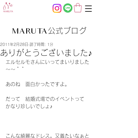
公式ブログ
MARUTA
2011年2月28日
読了時間: 1分
ありがとうございました♪
エルセルモさんにいってまいりました
～～＾＾
あのね　面白かったですよ。
だって　結婚式場でのイベントって　
かなり珍しいでしょ♪
こんな綺麗なドレス。又着たいなぁと