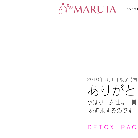
toto
2010年8月1日
読了時間:
ありがと
やはり　女性は　美
 を追求するのです
ＤＥＴＯＸ　ＰＡＣＫ　