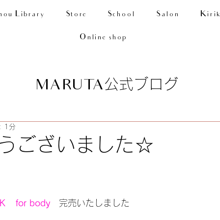
nou Library
Store
School
Salon
Kiri
Online shop
公式ブログ
MARUTA
 1分
うございました☆
for body
　完売いたしました