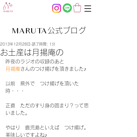
公式ブログ
MARUTA
2013年12月28日
読了時間: 1分
お土産は月揚庵の
昨夜のラジオの収録のあと
月揚庵
さんのつけ揚げを頂きました♪
以前　県外で　つけ揚げを頂いた
時・・・
正直　ただのすり身の固まり？って思
いました。
やはり　鹿児島といえば　つけ揚げ。
美味しいですよね♪