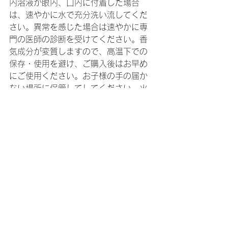
内溶液が眼内、口内に付着した場合
は、速やかに水で充分洗い流してくだ
さい。異常を感じた場合は速やかに専
門の医師の診断を受けてください。香
気成分が変質しますので、高温下での
保存・使用を避け、ご購入後はお早め
にご使用ください。お子様の手の届か
ない場所に保管してしてください。火
気に近づけないでください。フェルト
裏面中央部の封止シールは剥がさずご
使用ください。剥がした状態でカプセ
ルを潰すと内容液が飛び散る可能性が
あります。まれに、貼付した箇所に付
着した精油がシミになる場合がありま
すのでご注意ください。
☆彡
オンラインショップ
からもご購入
いただけます。