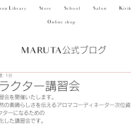
nou Library
Store
School
Salon
Kiri
Online shop
公式ブログ
MARUTA
: 1分
ラクター講習会
習会を開催いたします。
然の素晴らしさを伝えるアロマコーディネーター次位資
ラクターになるための
化した講習会です。