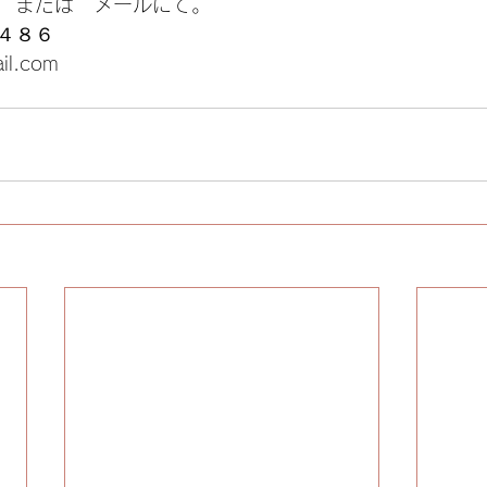
　または　メールにて。
４８６
il.com