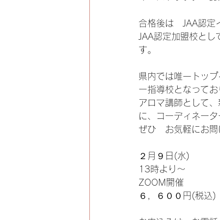
合格後は　JAA認
JAA認定加盟校と
す。
県内では唯一トップ
ー指導校となってお
アロマ講師として、
に、コーディネータ
ぜひ　お気軽にお問
２月９日(水)
13時より～
ZOOM開催
６，６００円(税込)