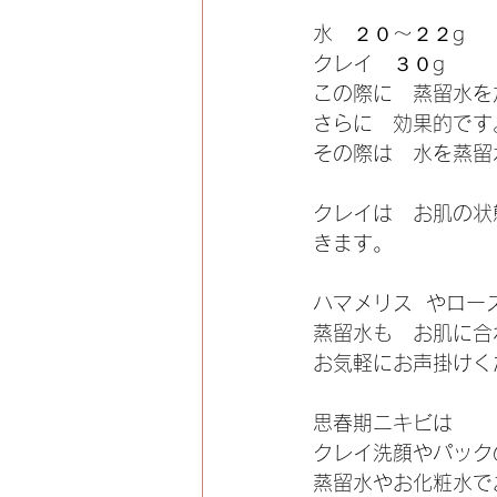
水　２０〜２２g
クレイ　３０g
この際に　蒸留水を
さらに　効果的です
その際は　水を蒸留
クレイは　お肌の状
きます。
ハマメリス  やロ
蒸留水も　お肌に合
お気軽にお声掛けく
思春期ニキビは
クレイ洗顔やパック
蒸留水やお化粧水で