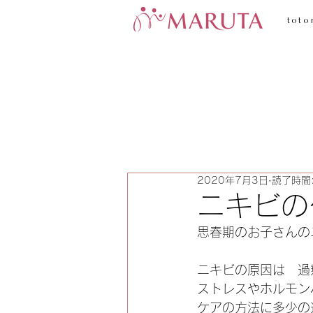
toto
2020年7月3日
読了時間:
ニキビのケ
思春期のお子さんの
ニキビの原因は　過
ストレスやホルモン
ケアの方法に多少の