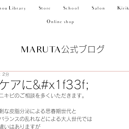
nou Library
Store
School
Salon
Kiri
Online shop
公式ブログ
MARUTA
 2分
アに&#x1f33f;
ニキビのご相談を多くいただきます。
剰な皮脂分泌による思春期世代と
バランスの乱れなどによる大人世代では
違いはありますが