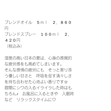
ブレンドオイル　５ｍｌ　２，８６０
円
ブレンドスプレー　１００ｍｌ　２，
４２０円
（税込み）
湿度の高い日本の夏は、心身の感覚的
な疲労感をも高めてしまいます。
そんな感情の疲労にも　そっと寄り添
う優しい甘さと　呼吸を促す清々しさ
を持ち合わせた心地よい香りです☆
眉間にシワの入るイライラした時はも
ちろん♪　お風呂に入るときや　入眠時
など　リラックスタイムに♡