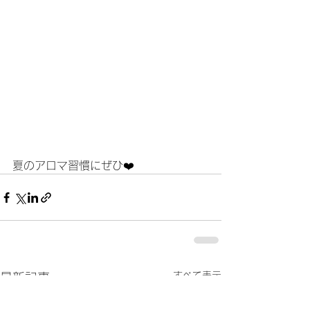
夏のアロマ習慣にぜひ❤️    	
すべて表示
最新記事