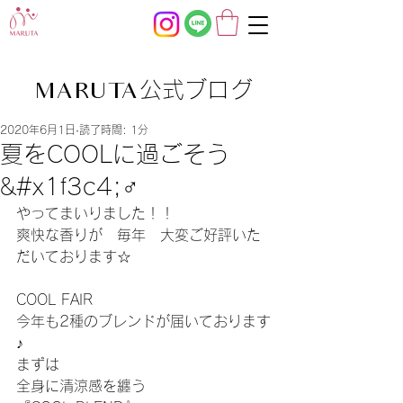
公式ブログ
MARUTA
2020年6月1日
読了時間: 1分
夏をCOOLに過ごそう
&#x1f3c4;‍♂️
やってまいりました！！
爽快な香りが　毎年　大変ご好評いた
だいております☆
COOL FAIR 
今年も2種のブレンドが届いております
♪
まずは
全身に清涼感を纏う