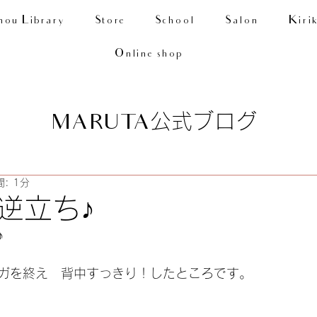
nou Library
Store
School
Salon
Kiri
Online shop
公式ブログ
MARUTA
: 1分
逆立ち♪
♪
ガを終え　背中すっきり！したところです。