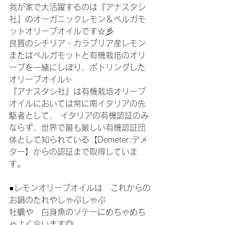
我が家で大活躍するのは『アナスタシ
社』のオーガニックレモン＆ベルガモ
ットオリーブオイルです☆彡
良質のシチリア・カラブリア産レモン
またはベルガモットと有機栽培のオリ
ーブを一緒にしぼり、ボトリングした
オリーブオイル✨
『アナスタシ社』は有機栽培オリーブ
オイルにおいては常に南イタリアの先
駆者として、 イタリアの有機認証のみ
ならず、世界で最も厳しい有機認証団
体として知られている【Demeter:デメ
ター】からの認証まで取得していま
す。
●レモンオリーブオイルは　これからの
お鍋のたれやしゃぶしゃぶ
牡蠣や　白身魚のソテーにめちゃめち
ゃよく合います◎