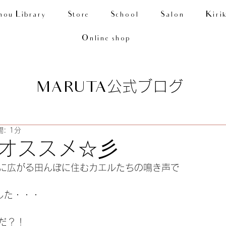
nou Library
Store
School
Salon
Kiri
Online shop
公式ブログ
MARUTA
: 1分
オススメ☆彡
に広がる田んぼに住むカエルたちの鳴き声で
した・・・
だ？！