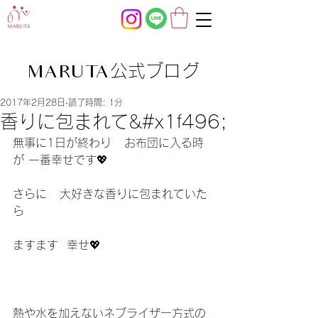
公式ブログ
MARUTA
2017年2月28日
読了時間: 1分
香りに包まれて&#x1f496;
無事に1日が終わり   お布団に入る時
が 一番幸せです💖
さらに   大好きな香りに包まれていた
ら
ますます  幸せ💖
熱や水を加えないネブライザー方式の