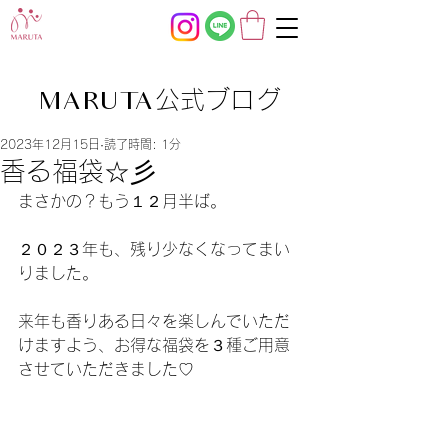
公式ブログ
MARUTA
2023年12月15日
読了時間: 1分
香る福袋☆彡
まさかの？もう１２月半ば。
２０２３年も、残り少なくなってまい
りました。
来年も香りある日々を楽しんでいただ
けますよう、お得な福袋を３種ご用意
させていただきました♡