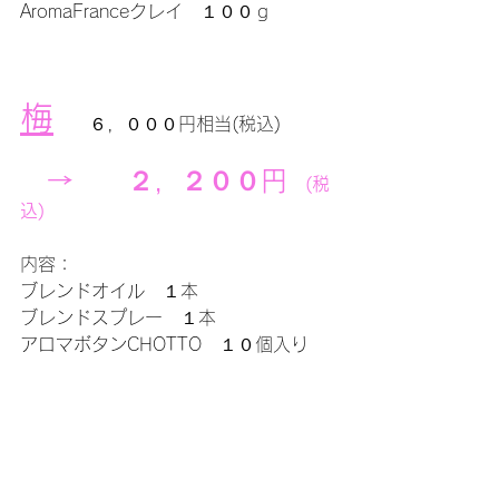
AromaFranceクレイ　１００ｇ　　
梅
　　６，０００円相当(税込)
　→　　２，２００円
　(税
込)
内容：
ブレンドオイル　１本　　
ブレンドスプレー　１本
アロマボタンCHOTTO　１０個入り　