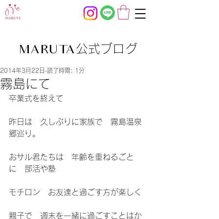
公式ブログ
MARUTA
2014年3月22日
読了時間: 1分
霧島にて
卒業式を終えて
昨日は　久しぶりに家族で　霧島温泉
郷巡り。
おサル君たちは　年齢を重ねるごと
に　部活や塾
モチロン　お友達と過ごす方が楽しく
親子で　週末を一緒に過ごすことはか